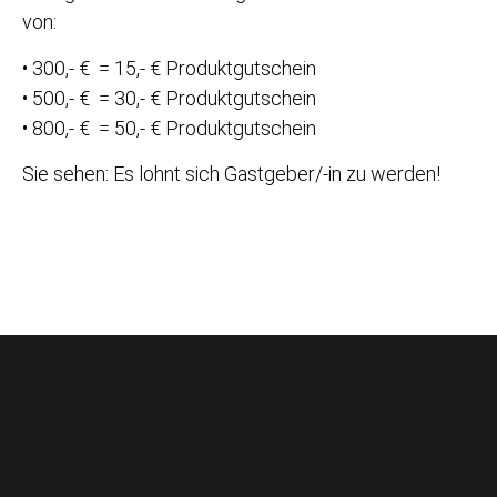
einmaligen Vielfalt kennen zu lernen. Für die
Buchung einer Messerparty erhält jede/-r
Gastgeber/-in ein Direktbuchungsgeschenk oder
alternativ einen 25,- € Produktgutschein!
Zuzüglich erhält der Gastgeber ab einem Umsatz
von:
• 300,- € = 15,- € Produktgutschein
• 500,- € = 30,- € Produktgutschein
• 800,- € = 50,- € Produktgutschein
Sie sehen: Es lohnt sich Gastgeber/-in zu werden!